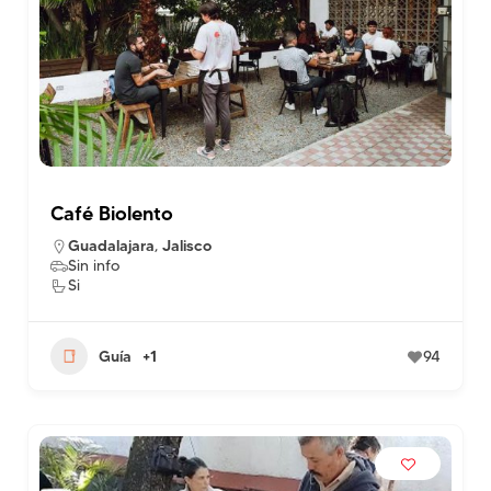
Café Biolento
Guadalajara
,
Jalisco
Sin info
Si
Guía
+1
94