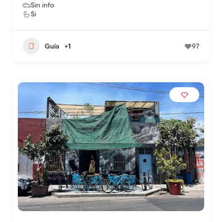
Sin info
Si
Guía
+1
97